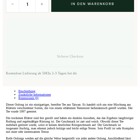
Yu
IN DEN WARENKORB
1997
Aged
Oolong
(Tai
Wan
Wu
Long
Chen
Cha)
Menge
Sicherer Checkout
Kostenlose Lieferung ab 50€
In 2-3 Tagen bei dir
Beschreibung
Zusätzliche Informationen
Rezensionen (0)
Dieser Oolong ist ein einzigartiger, bereifter Tee aus Taiwan. Es handelt sich um eine Mischung aus
Blättern verschiedener Sorten, die von einem erfahrenen Teemeister fachmännisch gereift wurden. Der
Tee wurde 1997 geerntet.
Die trockenen Blätter sind fest gerollt und haben ein dunkles Aussehen, das das Ergebnis langfristiger
Reifung und regelmäßiger Rüstung ist. Der Geschmack ist zart und weich. Obwohl dieser Tee
mehrfach geröstet wurde, weist er keinen deutlichen Röstgeschmack auf. Der Geschmack ist
insgesamt fruchtig, man erkennt jedoch holzige und leicht erdige Noten. Sein Profil ist sehr Komplex
mit einer sehr interessanten Textur.
Reife Oolongs werden auf die gleiche Weise hergestellt wie jeder andere Oolong. Anschließend lässt