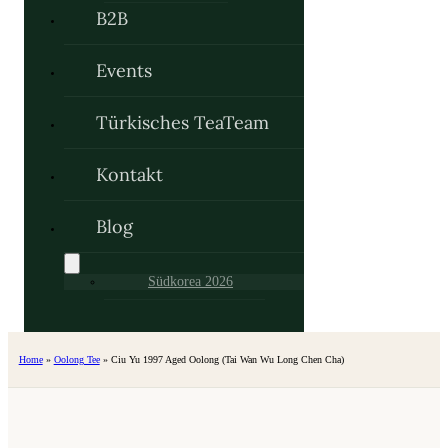
B2B
Events
Türkisches TeaTeam
Kontakt
Blog
Südkorea 2026
Home
»
Oolong Tee
»
Ciu Yu 1997 Aged Oolong (Tai Wan Wu Long Chen Cha)