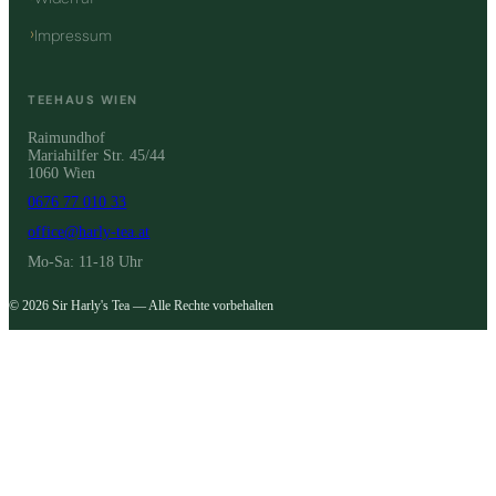
Impressum
TEEHAUS WIEN
Raimundhof
Mariahilfer Str. 45/44
1060 Wien
0676 77 010 33
office@harly-tea.at
Mo-Sa: 11-18 Uhr
© 2026 Sir Harly's Tea — Alle Rechte vorbehalten