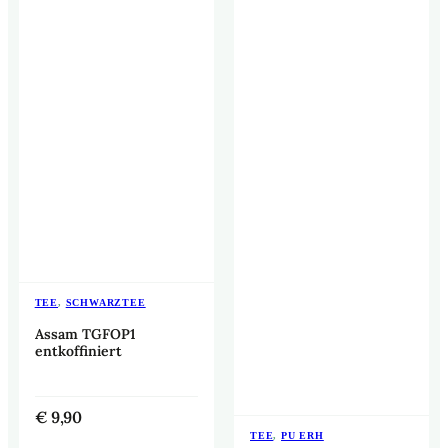
TEE
,
SCHWARZTEE
Assam TGFOP1
entkoffiniert
€
9,90
TEE
,
PU ERH