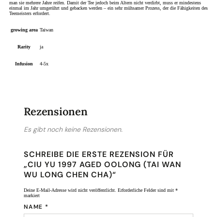
man sie mehrere Jahre reifen. Damit der Tee jedoch beim Altern nicht verdirbt, muss er mindestens
einmal im Jahr umgerührt und gebacken werden – ein sehr mühsamer Prozess, der die Fähigkeiten des
Teemeisters erfordert.
growing area
Taiwan
Rarity
ja
Infusion
4-5x
Rezensionen
Es gibt noch keine Rezensionen.
SCHREIBE DIE ERSTE REZENSION FÜR
„CIU YU 1997 AGED OOLONG (TAI WAN
WU LONG CHEN CHA)“
Deine E-Mail-Adresse wird nicht veröffentlicht.
Erforderliche Felder sind mit
*
markiert
NAME
*