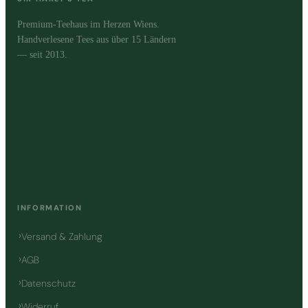
Premium-Teehaus im Herzen Wiens.
Handverlesene Tees aus über 15 Ländern
— seit 2013.
INFORMATION
Versand & Zahlung
AGB
Datenschutz
Widerruf