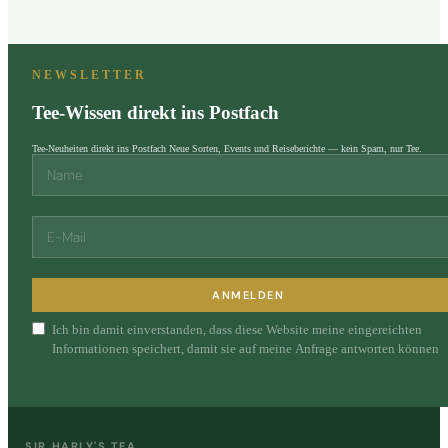
NEWSLETTER
Tee-Wissen direkt ins Postfach
Tee-Neuheiten direkt ins Postfach Neue Sorten, Events und Reiseberichte — kein Spam, nur Tee.
ANMELDEN
Ich bin damit einverstanden, dass diese Website meine eingereichten
Informationen speichert, damit sie auf meine Anfrage antworten können
SIR HARLY'S TEA