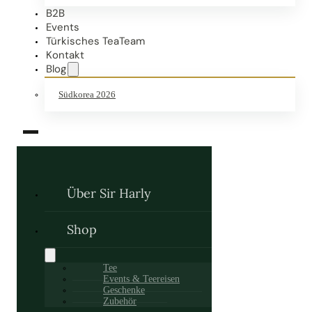
B2B
Events
Türkisches TeaTeam
Kontakt
Blog
Südkorea 2026
Über Sir Harly
Shop
Tee
Events & Teereisen
Geschenke
Zubehör