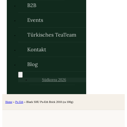
B2B
Events
Türkisches TeaTeam
Kontakt
Blog
Südkorea 2026
Home
»
Pu Erh
»
Black SHU Pu-Erh Brick 2018 (ca 100g)