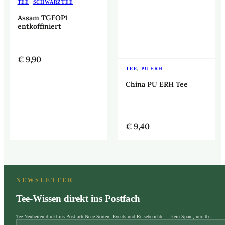
TEE
,
SCHWARZTEE
Assam TGFOP1
entkoffiniert
€
9,90
TEE
,
PU ERH
China PU ERH Tee
€
9,40
NEWSLETTER
Tee-Wissen direkt ins Postfach
Tee-Neuheiten direkt ins Postfach Neue Sorten, Events und Reiseberichte — kein Spam, nur Tee.