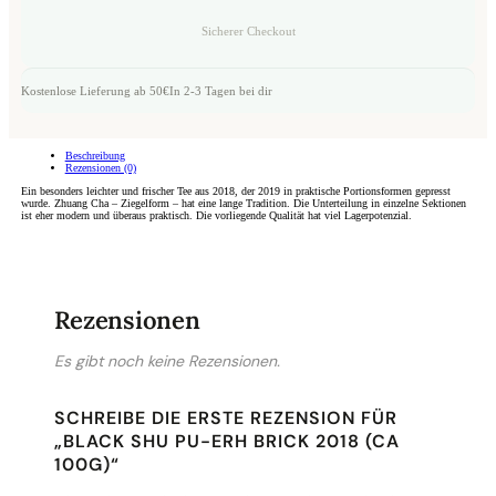
Sicherer Checkout
Kostenlose Lieferung ab 50€
In 2-3 Tagen bei dir
Beschreibung
Rezensionen (0)
Ein besonders leichter und frischer Tee aus 2018, der 2019 in praktische Portionsformen gepresst
wurde. Zhuang Cha – Ziegelform – hat eine lange Tradition. Die Unterteilung in einzelne Sektionen
ist eher modern und überaus praktisch. Die vorliegende Qualität hat viel Lagerpotenzial.
Rezensionen
Es gibt noch keine Rezensionen.
SCHREIBE DIE ERSTE REZENSION FÜR
„BLACK SHU PU-ERH BRICK 2018 (CA
100G)“