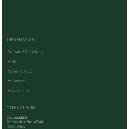
INFORMATION
Versand & Zahlung
AGB
Datenschutz
Widerruf
Impressum
TEEHAUS WIEN
Raimundhof
Mariahilfer Str. 45/44
1060 Wien