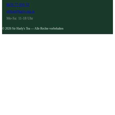
0676 77 010 33
office@harly-tea.at
Mo-Sa: 11-18 Uhr
© 2026 Sir Harly's Tea — Alle Rechte vorbehalten