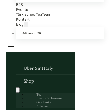
B2B
Events
Türkisches TeaTeam
Kontakt
Blog
Südkorea 2026
Über Sir Harly
Shop
Tee
Events & Teereisen
Geschenke
Zubehör