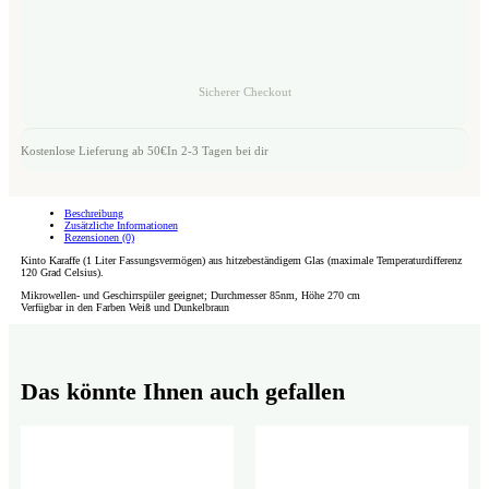
Sicherer Checkout
Kostenlose Lieferung ab 50€
In 2-3 Tagen bei dir
Beschreibung
Zusätzliche Informationen
Rezensionen (0)
Kinto Karaffe (1 Liter Fassungsvermögen) aus hitzebeständigem Glas (maximale Temperaturdifferenz
120 Grad Celsius).
Mikrowellen- und Geschirrspüler geeignet; Durchmesser 85nm, Höhe 270 cm
Verfügbar in den Farben Weiß und Dunkelbraun
Das könnte Ihnen auch gefallen