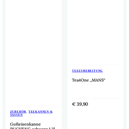
TEEZUBEREITUNG
Tea4One „MANS“
€
39,90
ZUBEHÖR
,
TEEKANNEN &
TASSEN
Gußeisenkanne
PUCHENG schwarz 1,3l