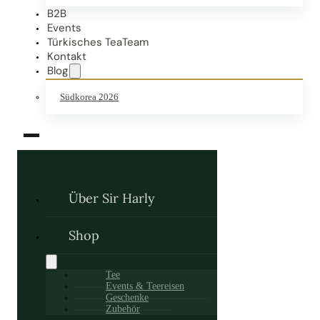
B2B
Events
Türkisches TeaTeam
Kontakt
Blog
Südkorea 2026
Über Sir Harly
Shop
Tee
Events & Teereisen
Geschenke
Zubehör