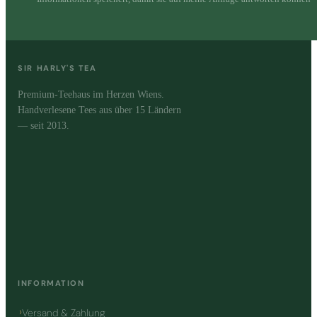
SIR HARLY'S TEA
Premium-Teehaus im Herzen Wiens.
Handverlesene Tees aus über 15 Ländern
— seit 2013.
INFORMATION
Versand & Zahlung