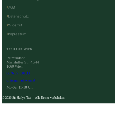
AGB
Datenschutz
Widerruf
Impressum
TEEHAUS WIEN
Raimundhof
Mariahilfer Str. 45/44
1060 Wien
0676 77 010 33
office@harly-tea.at
Mo-Sa: 11-18 Uhr
© 2026 Sir Harly's Tea — Alle Rechte vorbehalten