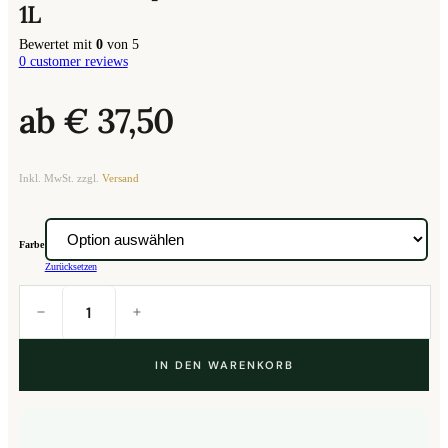
1L
Bewertet mit
0
von 5
0
customer reviews
ab
€
37,50
Inkl. MwSt. zzgl.
Versand
Farbe
Zurücksetzen
KINTO
-
Capsule
cold
brew
Karaffe
1L
IN DEN WARENKORB
Menge