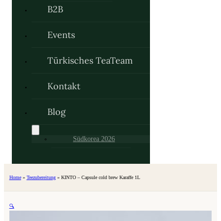
B2B
Events
Türkisches TeaTeam
Kontakt
Blog
Südkorea 2026
Home
»
Teezubereitung
»
KINTO – Capsule cold brew Karaffe 1L
🔍