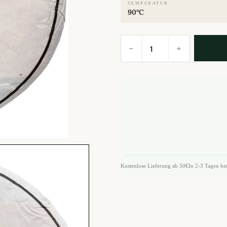
TEMPERATUR
90°C
2019
Five
Elements
Menghai
Old
Tree
Shu
PuErh
200g
Menge
Kostenlose Lieferung ab 50€
In 2-3 Tagen bei