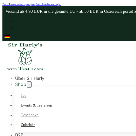
Zum Hauptinhalt springen
Zum Footer springen
Versand ab 4,90 EUR in die gesamte EU - ab 50 EUR in Österreich portofr
Über Sir Harly
Shop
Tee
Events & Teereisen
Geschenke
Zubehör
B2B