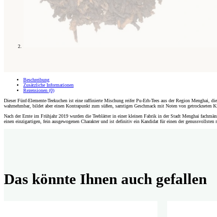
Beschreibung
Zusätzliche Informationen
Rezensionen (0)
Dieser Fünf-Elemente-Teekuchen ist eine raffinierte Mischung reifer Pu-Erh-Tees aus der Region Menghai, d
wahrnehmbar, bildet aber einen Kontrapunkt zum süßen, samtigen Geschmack mit Noten von getrockneten Kir
Nach der Ernte im Frühjahr 2019 wurden die Teeblätter in einer kleinen Fabrik in der Stadt Menghai fachmänn
einen einzigartigen, fein ausgewogenen Charakter und ist definitiv ein Kandidat für einen der genussvollsten
Das könnte Ihnen auch gefallen