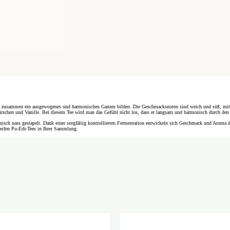
ie zusammen ein ausgewogenes und harmonisches Ganzes bilden. Die Geschmacksnoten sind weich und süß, mit ei
schen und Vanille. Bei diesem Tee wird man das Gefühl nicht los, dass er langsam und harmonisch durch den
isch nass gestapelt. Dank einer sorgfältig kontrollierten Fermentation entwickeln sich Geschmack und Aroma übe
 reifen Pu-Erh-Tees in Ihrer Sammlung.