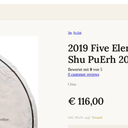
Tee
,
Pu Erh
2019 Five El
Shu PuErh 2
Bewertet mit
0
von 5
0
customer reviews
China
€
116,00
Inkl. MwSt. zzgl.
Versand