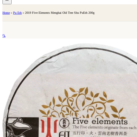
Home
»
Pu Erh
»
2019 Five Elements Menghai Old Tree Shu PuErh 200g
🔍