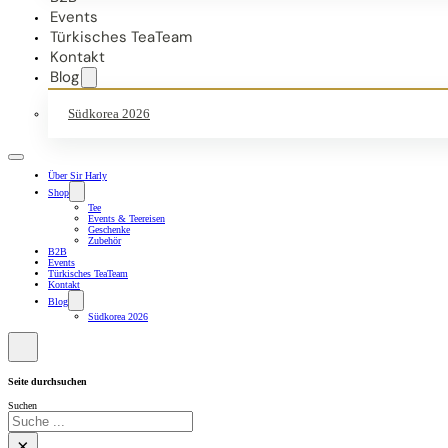
Events
Türkisches TeaTeam
Kontakt
Blog
Südkorea 2026
Über Sir Harly
Shop
Tee
Events & Teereisen
Geschenke
Zubehör
B2B
Events
Türkisches TeaTeam
Kontakt
Blog
Südkorea 2026
Seite durchsuchen
Suchen
×