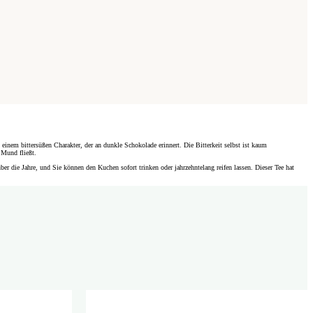
nem bittersüßen Charakter, der an dunkle Schokolade erinnert. Die Bitterkeit selbst ist kaum
 Mund fließt.
r die Jahre, und Sie können den Kuchen sofort trinken oder jahrzehntelang reifen lassen. Dieser Tee hat