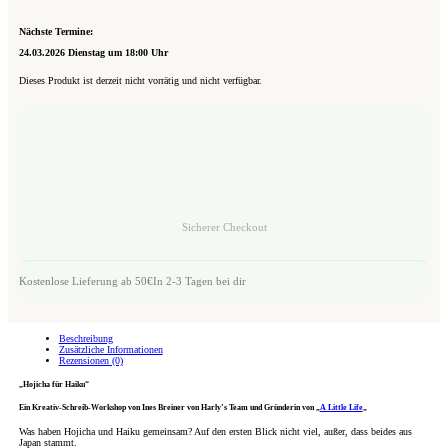
Nächste Termine:
24.03.2026 Dienstag um 18:00 Uhr
Dieses Produkt ist derzeit nicht vorrätig und nicht verfügbar.
Sicherer Checkout
Kostenlose Lieferung ab 50€
In 2-3 Tagen bei dir
Beschreibung
Zusätzliche Informationen
Rezensionen (0)
„Hojicha für Haiku“
Ein Kreativ-Schreib-Workshop von
Ines Breiner
von Harly’s Team und Gründerin von „
A Little Life
„
Was haben Hojicha und Haiku gemeinsam? Auf den ersten Blick nicht viel, außer, dass beides aus
Japan stammt.