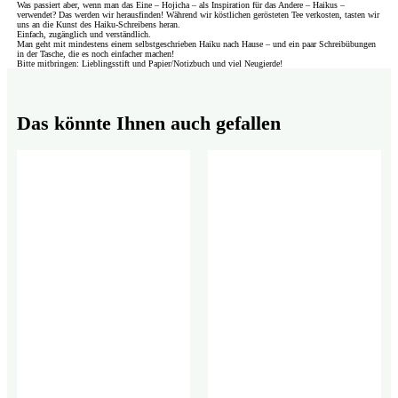
Was passiert aber, wenn man das Eine – Hojicha – als Inspiration für das Andere – Haikus –
verwendet? Das werden wir herausfinden! Während wir köstlichen gerösteten Tee verkosten, tasten wir
uns an die Kunst des Haiku-Schreibens heran.
Einfach, zugänglich und verständlich.
Man geht mit mindestens einem selbstgeschrieben Haiku nach Hause – und ein paar Schreibübungen
in der Tasche, die es noch einfacher machen!
Bitte mitbringen: Lieblingsstift und Papier/Notizbuch und viel Neugierde!
Das könnte Ihnen auch gefallen