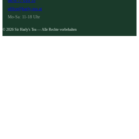
0676 77 010 33
office@harly-tea.at
Mo-Sa: 11-18 Uhr
© 2026 Sir Harly's Tea — Alle Rechte vorbehalten