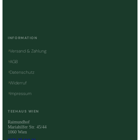
INFORMATION
Versand & Zahlung
AGB
Datenschutz
Widerruf
Impressum
TEEHAUS WIEN
Raimundhof
Mariahilfer Str. 45/44
1060 Wien