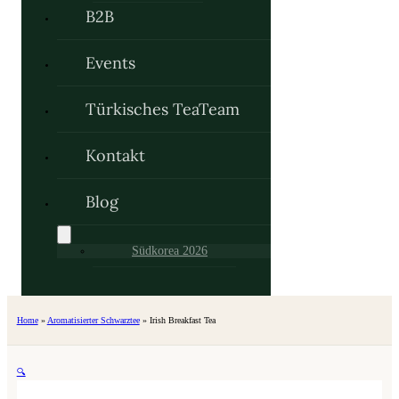
B2B
Events
Türkisches TeaTeam
Kontakt
Blog
Südkorea 2026
Home
»
Aromatisierter Schwarztee
»
Irish Breakfast Tea
🔍