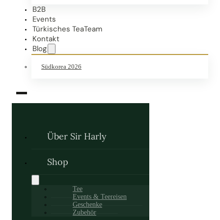
B2B
Events
Türkisches TeaTeam
Kontakt
Blog
Südkorea 2026
Über Sir Harly
Shop
Tee
Events & Teereisen
Geschenke
Zubehör