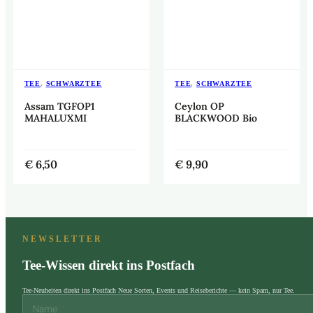
TEE
,
SCHWARZTEE
TEE
,
SCHWARZTEE
Assam TGFOP1
Ceylon OP
MAHALUXMI
BLACKWOOD Bio
€
6,50
€
9,90
NEWSLETTER
Tee-Wissen direkt ins Postfach
Tee-Neuheiten direkt ins Postfach Neue Sorten, Events und Reiseberichte — kein Spam, nur Tee.