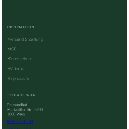
INFORMATION
Versand & Zahlung
AGB
Datenschutz
Widerruf
Impressum
TEEHAUS WIEN
Raimundhof
Mariahilfer Str. 45/44
1060 Wien
0676 77 010 33