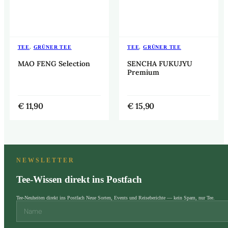
TEE
,
GRÜNER TEE
TEE
,
GRÜNER TEE
MAO FENG Selection
SENCHA FUKUJYU
Premium
€
11,90
€
15,90
NEWSLETTER
Tee-Wissen direkt ins Postfach
Tee-Neuheiten direkt ins Postfach Neue Sorten, Events und Reiseberichte — kein Spam, nur Tee.