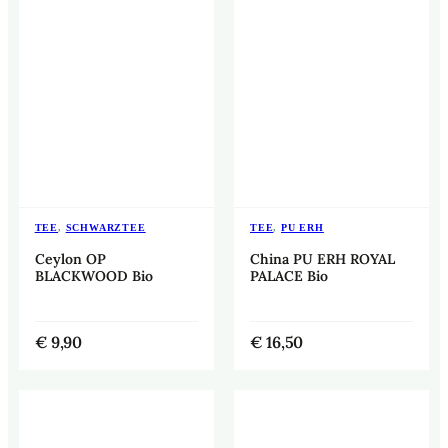
TEE
,
SCHWARZTEE
TEE
,
PU ERH
Ceylon OP
China PU ERH ROYAL
BLACKWOOD Bio
PALACE Bio
€
9,90
€
16,50