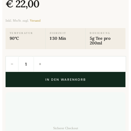
€
22,00
Inkl. MwSt. zzgl.
Versand
TEMPERATUR
ZIEHZEIT
DOSIERUNG
90°C
1:30 Min
5g Tee pro
200ml
Jin
Xuan
Nai
Xiang
(Milk
Oolong)
Menge
IN DEN WARENKORB
Sicherer Checkout