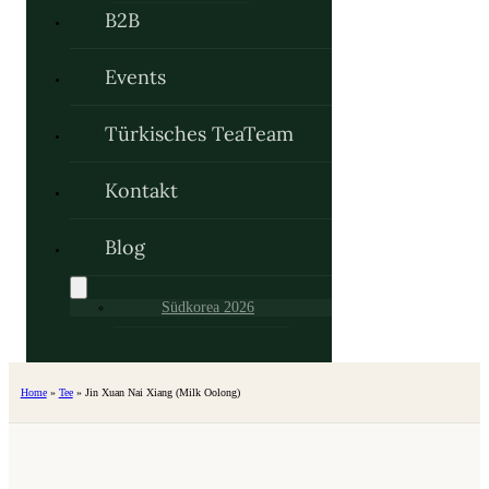
B2B
Events
Türkisches TeaTeam
Kontakt
Blog
Südkorea 2026
Home
»
Tee
»
Jin Xuan Nai Xiang (Milk Oolong)