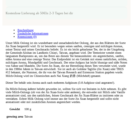
Kostenlose Lieferung ab 50€
In 2-3 Tagen bei dir
Beschreibung
Zusätzliche Informationen
Rezensionen (0)
Unser Milk Oolong ist ein wunderbarer und unnachahmlicher Oolong, der aus den Blättern der Sorte
Jin Xuan hergestellt wird. Er ist besonders wegen seines sanften, cremigen und milchigen Aromas,
seiner Textur und seines Geschmacks beliebt. Es ist ein leicht gebackener Tee, der in der Umgebung
der Gemeinde Alishan im Landkreis Chiayi, Taiwan, angebaut wird. Der Teemeister wendet einen
langsamen Backprozess an, um das Beste aus diesem Tee herauszuholen: ein angereichertes, sanftes,
süßes Aroma und eine cremige Textur. Das Endprodukt ist ein Getränk mit einem natürlichen, milden,
milchigen Aroma, Mundgefühl und Geschmack. Der reine Aufguss hat leicht blumige und süße Noten
von Sahne und Mandeln. Die Sorte Jin Xuan, die zur Herstellung dieses Tees verwendet wird, wurde
in den 1980er Jahren in Taiwan entwickelt. Sie ist auch als Goldene Taglilie (Jin Xuan) oder TRES
#12 bekannt, die Nummer, die ihr von der Taiwan Research and Extension Station gegeben wurde.
Milch-Oolong wird im Chinesischen auch Nai Xiang 奶香 (Milchduft) genannt.
Dieser Tee behält sein Aroma auch nach mehreren Aufgüssen (5-8 Aufgüsse sind angeraten!).
Da Milch-Oolong äußerst beliebt geworden ist, sollten Sie sich vor Imitaten in Acht nehmen. Es gibt
viele Milch-Oolongs (ob von der Jin Xuan-Sorte oder anderen), die entweder mit Milch oder Vanille
aromatisiert sind, um den natürlichen, feinen Geschmack der Jin Xuan-Blätter zu imitieren oder zu
verstärken. Echter Milk Oolong wird immer aus der Sorte Jin Xuan hergestellt und sollte nicht
aromatisiert oder mit zusätzlichen Aromen angereichert werden.
Gewicht
100 g
growing area
Taiwan