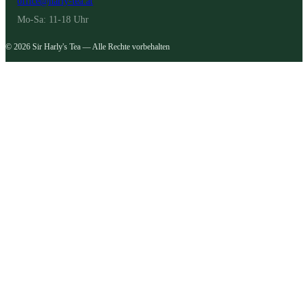
office@harly-tea.at
Mo-Sa: 11-18 Uhr
© 2026 Sir Harly's Tea — Alle Rechte vorbehalten