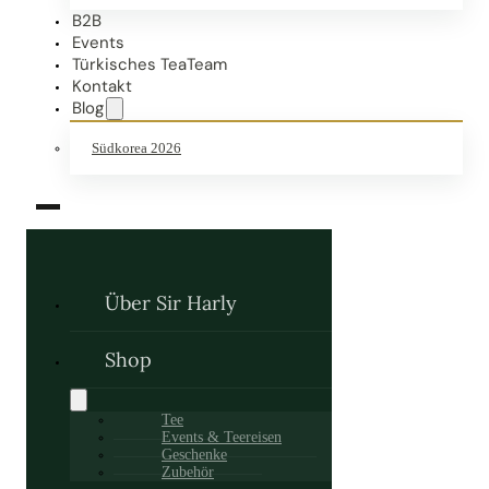
B2B
Events
Türkisches TeaTeam
Kontakt
Blog
Südkorea 2026
Über Sir Harly
Shop
Tee
Events & Teereisen
Geschenke
Zubehör