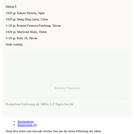
INHALT:
1X20 gr. Kabuse Shincha, Japan
1X20 gr. Meng Ding Ganlu, China
1×20 gr. Roasted Formosa Pouchong,
Taiwan
1X20 gr. Maylivadi Black, Türkei
1×20 gr. Ruby 18, Taiwan
Nicht vorrätig
Sicherer Checkout
Kostenlose Lieferung ab 50€
In 2-3 Tagen bei dir
Beschreibung
Rezensionen (0)
Diese Box bietet eine Auswahl frischer Tees aus der ersten Pflückung des Jahres.