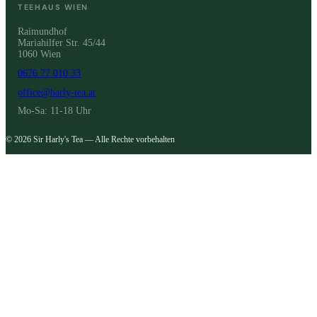
TEEHAUS WIEN
Raimundhof
Mariahilfer Str. 45/44
1060 Wien
0676 77 010 33
office@harly-tea.at
Mo-Sa: 11-18 Uhr
© 2026 Sir Harly's Tea — Alle Rechte vorbehalten