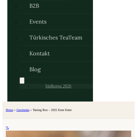
B2B
Events
Türkisches TeaTeam
Kontakt
Blog
Südkorea 2026
Home
»
Geschenke
»
Tasting Box – 2025 Erste Ernte
🔍