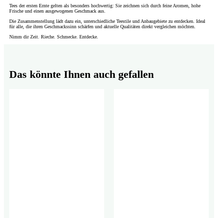
Tees der ersten Ernte gelten als besonders hochwertig: Sie zeichnen sich durch feine Aromen, hohe
Frische und einen ausgewogenen Geschmack aus.
Die Zusammenstellung lädt dazu ein, unterschiedliche Teestile und Anbaugebiete zu entdecken. Ideal
für alle, die ihren Geschmackssinn schärfen und aktuelle Qualitäten direkt vergleichen möchten.
Nimm dir Zeit. Rieche. Schmecke. Entdecke.
Das könnte Ihnen auch gefallen