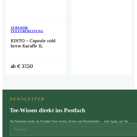
ZUBEHÖR
,
TEEZUBEREITUNG
KINTO – Capsule cold
brew Karaffe 1L
ab
€
37,50
NEWSLETTER
Tee-Wissen direkt ins Postfach
Tee-Neuheiten direkt ins Postfach Neue Sorten, Events und Reiseberichte — kein Spam, nur Tee.