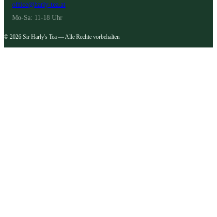
office@harly-tea.at
Mo-Sa: 11-18 Uhr
© 2026 Sir Harly's Tea — Alle Rechte vorbehalten