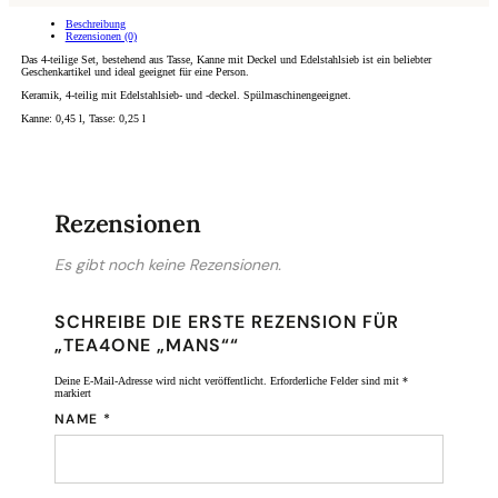
Beschreibung
Rezensionen (0)
Das 4-teilige Set, bestehend aus Tasse, Kanne mit Deckel und Edelstahlsieb ist ein beliebter
Geschenkartikel und ideal geeignet für eine Person.
Keramik, 4-teilig mit Edelstahlsieb- und -deckel. Spülmaschinengeeignet.
Kanne: 0,45 l, Tasse: 0,25 l
Rezensionen
Es gibt noch keine Rezensionen.
SCHREIBE DIE ERSTE REZENSION FÜR
„TEA4ONE „MANS““
Deine E-Mail-Adresse wird nicht veröffentlicht.
Erforderliche Felder sind mit
*
markiert
NAME
*