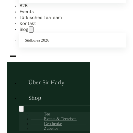
B2B
Events
Türkisches TeaTeam
Kontakt
Blog
Südkorea 2026
Über Sir Harly
Shop
Tee
Events & Teereisen
Geschenke
Zubehör