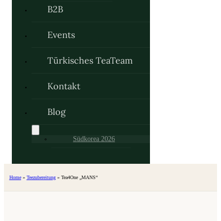
B2B
Events
Türkisches TeaTeam
Kontakt
Blog
Südkorea 2026
Home
»
Teezubereitung
»
Tea4One „MANS“