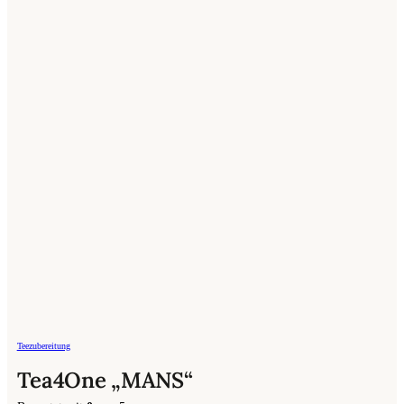
Teezubereitung
Tea4One „MANS“