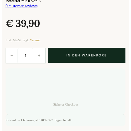
Bewertet mit
0
von 5
0
customer reviews
€
39,90
Inkl. MwSt. zzgl.
Versand
Tea4One
"MANS"
IN DEN WARENKORB
Menge
Sicherer Checkout
Kostenlose Lieferung ab 50€
In 2-3 Tagen bei dir