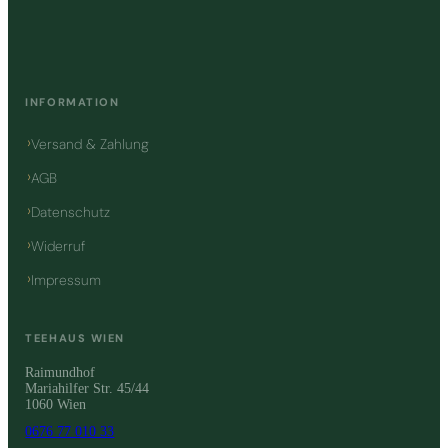
INFORMATION
Versand & Zahlung
AGB
Datenschutz
Widerruf
Impressum
TEEHAUS WIEN
Raimundhof
Mariahilfer Str. 45/44
1060 Wien
0676 77 010 33