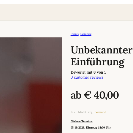
Events
,
Seminare
Unbekannter 
Einführung
Bewertet mit
0
von 5
0
customer reviews
ab
€
40,00
Inkl. MwSt. zzgl.
Versand
Nächste Termine:
05.10.2026, Dienstag 18:00 Uhr