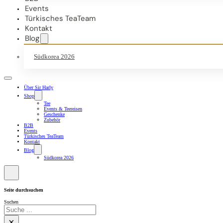
Events
Türkisches TeaTeam
Kontakt
Blog
Südkorea 2026
Über Sir Harly
Shop
Tee
Events & Teereisen
Geschenke
Zubehör
B2B
Events
Türkisches TeaTeam
Kontakt
Blog
Südkorea 2026
Seite durchsuchen
Suchen
×