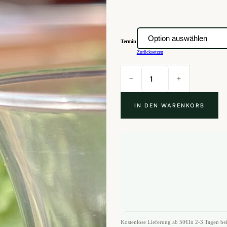
Termin
Zurücksetzen
Unbekannter
Türkischer
Tee
-
Eine
Einführung
Menge
IN DEN WARENKORB
Kostenlose Lieferung ab 50€
In 2-3 Tagen bei