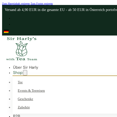
Zum Hauptinhalt springen
Zum Footer springen
Versand ab 4,90 EUR in die gesamte EU - ab 50 EUR in Österreich portofr
Über Sir Harly
Shop
Tee
Events & Teereisen
Geschenke
Zubehör
B2B