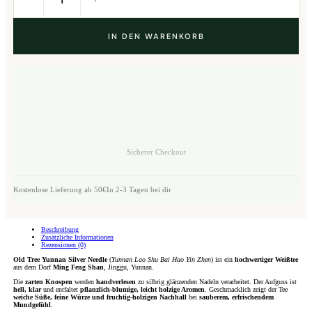
Silver
Needle
2025
-
IN DEN WARENKORB
100g
Menge
Sicherer Checkout
Kostenlose Lieferung ab 50€
In 2-3 Tagen bei dir
Beschreibung
Zusätzliche Informationen
Rezensionen (0)
Old Tree Yunnan Silver Needle
(
Yunnan Lao Shu Bai Hao Yin Zhen
) ist ein
hochwertiger Weißtee
aus dem Dorf
Ming Feng Shan
, Jinggu, Yunnan.
Die
zarten Knospen
werden
handverlesen
zu silbrig glänzenden Nadeln verarbeitet. Der Aufguss ist
hell, klar
und entfaltet
pflanzlich-blumige, leicht holzige Aromen
. Geschmacklich zeigt der Tee
weiche Süße, feine Würze und fruchtig-holzigen Nachhall
bei
sauberem, erfrischendem
Mundgefühl
.