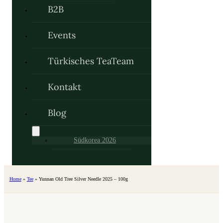
B2B
Events
Türkisches TeaTeam
Kontakt
Blog
Südkorea 2026
Home
»
Tee
»
Yunnan Old Tree Silver Needle 2025 – 100g