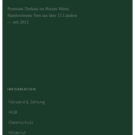
Premium-Teehaus im Herzen Wiens.
Handverlesene Tees aus über 15 Ländern
— seit 2013.
INFORMATION
Versand & Zahlung
AGB
Datenschutz
Widerruf