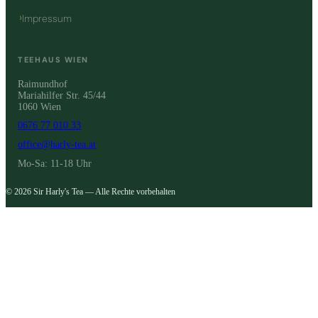
Impressum
TEEHAUS WIEN
Raimundhof
Mariahilfer Str. 45/44
1060 Wien
0676 77 010 33
office@harly-tea.at
Mo-Sa: 11-18 Uhr
© 2026 Sir Harly's Tea — Alle Rechte vorbehalten