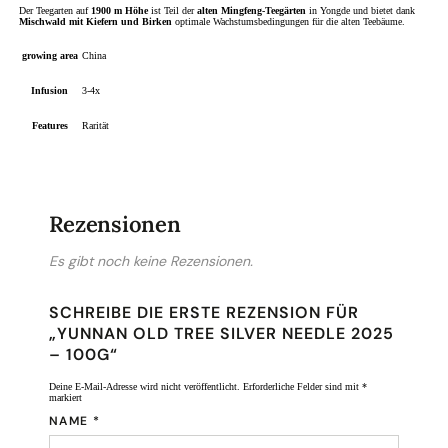
Der Teegarten auf
1900 m Höhe
ist Teil der
alten Mingfeng-Teegärten
in Yongde und bietet dank
Mischwald mit Kiefern und Birken
optimale Wachstumsbedingungen für die alten Teebäume.
growing area
China
Infusion
3-4x
Features
Rarität
Rezensionen
Es gibt noch keine Rezensionen.
SCHREIBE DIE ERSTE REZENSION FÜR
„YUNNAN OLD TREE SILVER NEEDLE 2025
– 100G“
Deine E-Mail-Adresse wird nicht veröffentlicht.
Erforderliche Felder sind mit
*
markiert
NAME
*