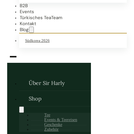
B2B
Events
Türkisches TeaTeam
Kontakt
Blog
Südkorea 2026
Über Sir Harly
Shop
Tee
Events & Teereisen
Geschenke
Zubehör