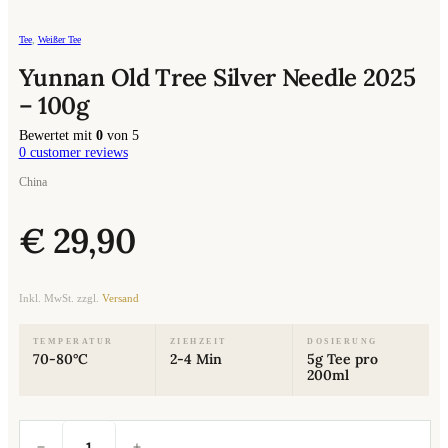
Tee
,
Weißer Tee
Yunnan Old Tree Silver Needle 2025
– 100g
Bewertet mit
0
von 5
0
customer reviews
China
€
29,90
Inkl. MwSt. zzgl.
Versand
TEMPERATUR
ZIEHZEIT
DOSIERUNG
70-80°C
2-4 Min
5g Tee pro
200ml
Yunnan
Old
Tree