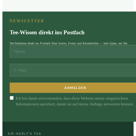
NEWSLETTER
Tee-Wissen direkt ins Postfach
Tee-Neuheiten direkt ins Postfach Neue Sorten, Events und Reiseberichte — kein Spam, nur Tee.
ANMELDEN
Ich bin damit einverstanden, dass diese Website meine eingereichten
Informationen speichert, damit sie auf meine Anfrage antworten können
SIR HARLY'S TEA