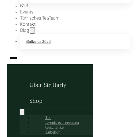
B2B
Events
Türkisches TeaTeam
Kontakt
Blog
Südkorea 2026
Über Sir Harly
Shop
Tee
Events & Teereisen
Geschenke
Zubehör