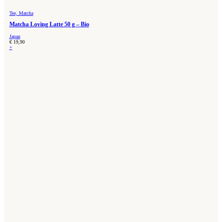
Tee, Matcha
Matcha Loving Latte 50 g – Bio
Japan
€
19,90
+