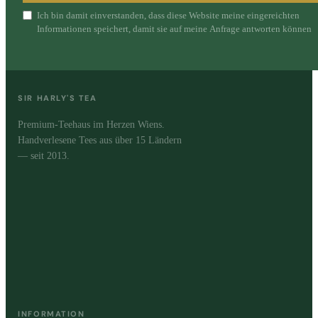
Ich bin damit einverstanden, dass diese Website meine eingereichten
Informationen speichert, damit sie auf meine Anfrage antworten können
SIR HARLY'S TEA
Premium-Teehaus im Herzen Wiens.
Handverlesene Tees aus über 15 Ländern
— seit 2013.
INFORMATION