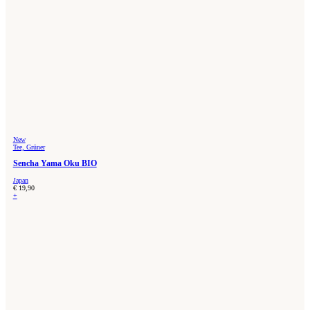
New
Tee, Grüner
Sencha Yama Oku BIO
Japan
€
19,90
+