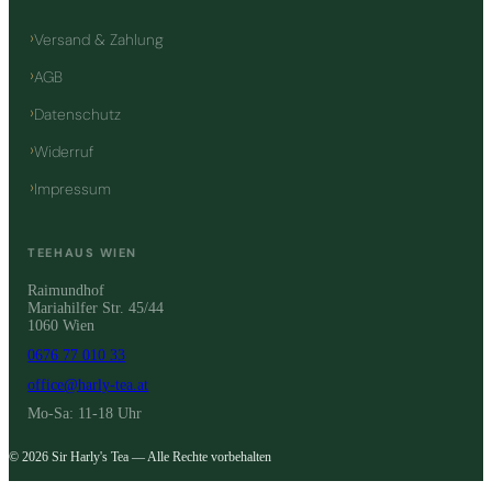
Versand & Zahlung
AGB
Datenschutz
Widerruf
Impressum
TEEHAUS WIEN
Raimundhof
Mariahilfer Str. 45/44
1060 Wien
0676 77 010 33
office@harly-tea.at
Mo-Sa: 11-18 Uhr
© 2026 Sir Harly's Tea — Alle Rechte vorbehalten