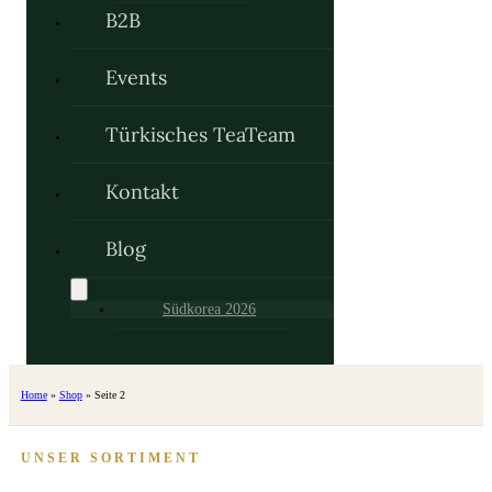
B2B
Events
Türkisches TeaTeam
Kontakt
Blog
Südkorea 2026
Home
»
Shop
»
Seite 2
UNSER SORTIMENT