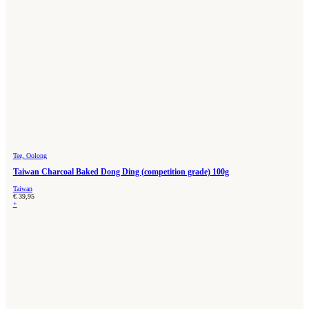
Tee, Oolong
Taiwan Charcoal Baked Dong Ding (competition grade) 100g
Taiwan
€
39,95
+