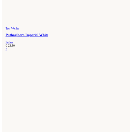
Tee, Weißer
Putharjhora Imperial White
Indien
€
23,50
+