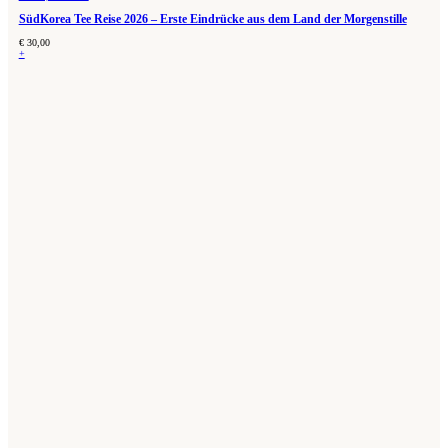
SüdKorea Tee Reise 2026 – Erste Eindrücke aus dem Land der Morgenstille
€
30,00
+