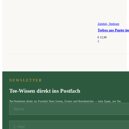
Zubehör, Teedosen
Teebox aus Papier im 
€
12,90
+
NEWSLETTER
Tee-Wissen direkt ins Postfach
Tee-Neuheiten direkt ins Postfach Neue Sorten, Events und Reiseberichte — kein Spam, nur Tee.