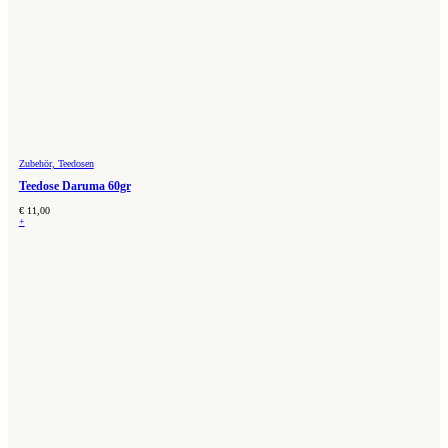
Zubehör, Teedosen
Teedose Daruma 60gr
€
11,00
+