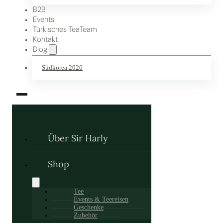
B2B
Events
Türkisches TeaTeam
Kontakt
Blog
Südkorea 2026
Über Sir Harly
Shop
Tee
Events & Teereisen
Geschenke
Zubehör