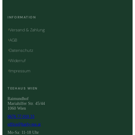
INFORMATION
Versand & Zahlung
AGB
Datenschutz
Widerruf
Impressum
TEEHAUS WIEN
Raimundhof
Mariahilfer Str. 45/44
1060 Wien
0676 77 010 33
office@harly-tea.at
Mo-Sa: 11-18 Uhr