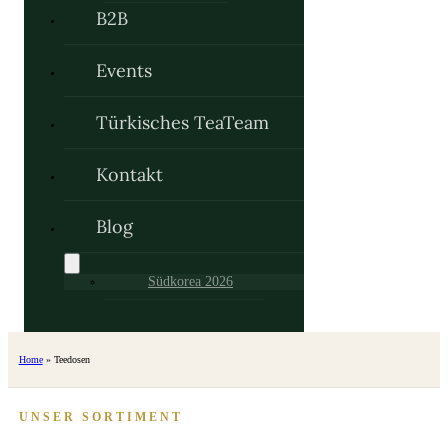
B2B
Events
Türkisches TeaTeam
Kontakt
Blog
Südkorea 2026
Home
»
Teedosen
UNSER SORTIMENT