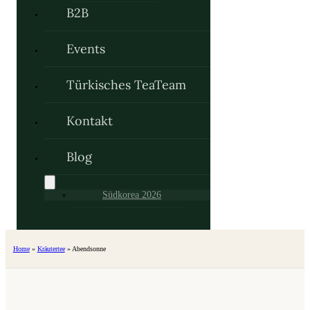
B2B
Events
Türkisches TeaTeam
Kontakt
Blog
Südkorea 2026
Home
»
Kräutertee
»
Abendsonne