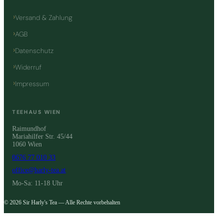
Versand & Zahlung
AGB
Datenschutz
Widerruf
Impressum
TEEHAUS WIEN
Raimundhof
Mariahilfer Str. 45/44
1060 Wien
0676 77 010 33
office@harly-tea.at
Mo-Sa: 11-18 Uhr
© 2026 Sir Harly's Tea — Alle Rechte vorbehalten