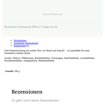
Sicherer Checkout
Kostenlose Lieferung ab 50€
In 2-3 Tagen bei dir
Beschreibung
Zusätzliche Informationen
Rezensionen (0)
Eine Kräutermischung mit milder Note von Minze und Kamille – wie geschaffen für einen
beschaulich-schönen Abend.
Zutaten: Melisse, Pfefferminze, Brombeerblätter, Zitronengras, Kamillenblüten, Lavendelblüten,
Rosenblütenblätter, Orangenblüten, Heidekrautblüten
Gewicht
100 g
Rezensionen
Es gibt noch keine Rezensionen.