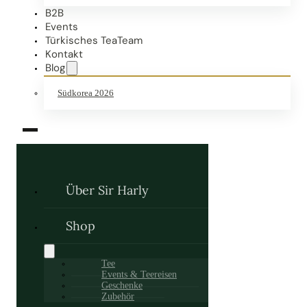
B2B
Events
Türkisches TeaTeam
Kontakt
Blog
Südkorea 2026
Über Sir Harly
Shop
Tee
Events & Teereisen
Geschenke
Zubehör