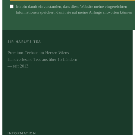
Ich bin damit einverstanden, dass diese Website meine eingereichten
Informationen speichert, damit sie auf meine Anfrage antworten können
SIR HARLY'S TEA
Premium-Teehaus im Herzen Wiens.
Handverlesene Tees aus über 15 Ländern
— seit 2013.
INFORMATION