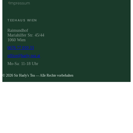
Impressum
TEEHAUS WIEN
Raimundhof
Mariahilfer Str. 45/44
1060 Wien
0676 77 010 33
office@harly-tea.at
Mo-Sa: 11-18 Uhr
© 2026 Sir Harly's Tea — Alle Rechte vorbehalten