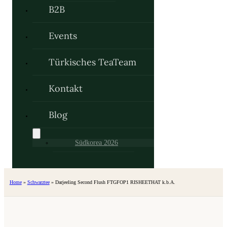
B2B
Events
Türkisches TeaTeam
Kontakt
Blog
Südkorea 2026
Home
»
Schwarztee
»
Darjeeling Second Flush FTGFOP1 RISHEETHAT k.b.A.