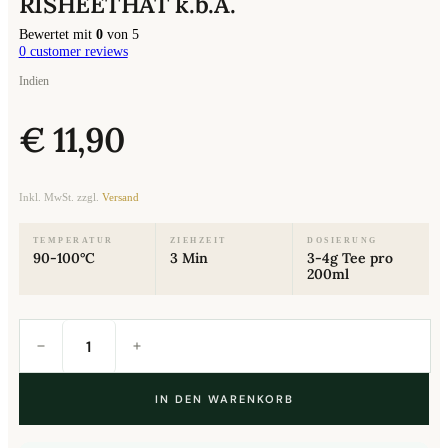
RISHEETHAT k.b.A.
Bewertet mit
0
von 5
0
customer reviews
Indien
€
11,90
Inkl. MwSt. zzgl.
Versand
TEMPERATUR
ZIEHZEIT
DOSIERUNG
90-100°C
3 Min
3-4g Tee pro
200ml
Darjeeling
Second
Flush
FTGFOP1
RISHEETHAT
k.b.A.
Menge
IN DEN WARENKORB