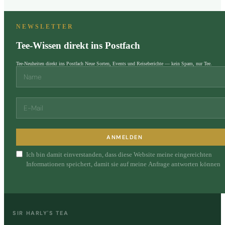
NEWSLETTER
Tee-Wissen direkt ins Postfach
Tee-Neuheiten direkt ins Postfach Neue Sorten, Events und Reiseberichte — kein Spam, nur Tee.
ANMELDEN
Ich bin damit einverstanden, dass diese Website meine eingereichten
Informationen speichert, damit sie auf meine Anfrage antworten können
SIR HARLY'S TEA