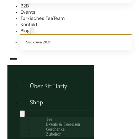
B2B
Events
Türkisches TeaTeam
Kontakt
Blog
Südkorea 2026
Über Sir Harly
Shop
Tee
Events & Teereisen
Geschenke
Zubehör