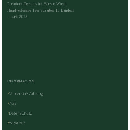
Premium-Teehaus im Herzen Wiens.
Handverlesene Tees aus über 15 Ländern
— seit 2013.
INFORMATION
Versand & Zahlung
AGB
Datenschutz
Widerruf