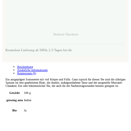
Sicherer Checkout
Kostenlose Lieferung ab 50€
In 2-3 Tagen bei dir
Beschreibung
Zusätzliche Informationen
Rezensionen (0)
Ein ausgeprägter Sommertee mit viel Körper und Fülle. Ganz typisch für diesen Tee sind die silbrigen
Spitzen im fein gearbeiteten Blatt, die dunkle, mahagonifarbene Tasse und der ausgereifte Muscatel-
Charakter. Ein sehr bekömmlicher Tee, der auch für die Nachmittagsstunden bestens geeignet ist.
Gewicht
100 g
growing area
Indien
Bio
Ja