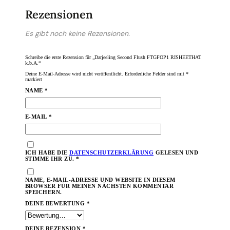
Rezensionen
Es gibt noch keine Rezensionen.
Schreibe die erste Rezension für „Darjeeling Second Flush FTGFOP1 RISHEETHAT
k.b.A.“
Deine E-Mail-Adresse wird nicht veröffentlicht.
Erforderliche Felder sind mit
*
markiert
NAME
*
E-MAIL
*
ICH HABE DIE
DATENSCHUTZERKLÄRUNG
GELESEN UND
STIMME IHR ZU.
*
NAME, E-MAIL-ADRESSE UND WEBSITE IN DIESEM
BROWSER FÜR MEINEN NÄCHSTEN KOMMENTAR
SPEICHERN.
DEINE BEWERTUNG
*
DEINE REZENSION
*