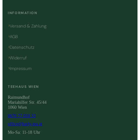
INFORMATION
Versand & Zahlung
AGB
Datenschutz
Widerruf
Impressum
TEEHAUS WIEN
Raimundhof
Mariahilfer Str. 45/44
1060 Wien
0676 77 010 33
office@harly-tea.at
Mo-Sa: 11-18 Uhr