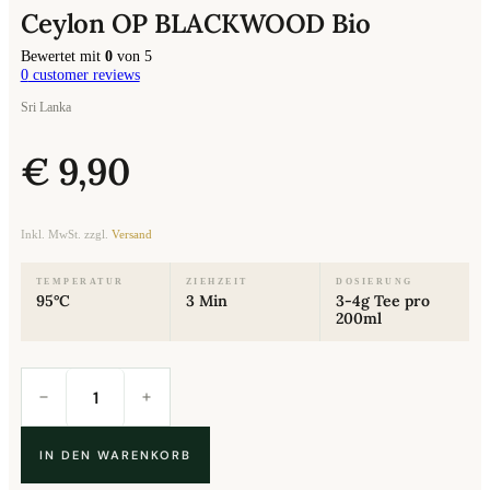
Ceylon OP BLACKWOOD Bio
Bewertet mit
0
von 5
0
customer reviews
Sri Lanka
€
9,90
Inkl. MwSt. zzgl.
Versand
TEMPERATUR
ZIEHZEIT
DOSIERUNG
95°C
3 Min
3-4g Tee pro
200ml
Ceylon
OP
BLACKWOOD
Bio
Menge
IN DEN WARENKORB