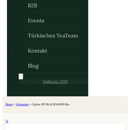
B2B
Events
Türkisches TeaTeam
Kontakt
Blog
Südkorea 2026
Home
»
Schwarztee
»
Ceylon OP BLACKWOOD Bio
🔍