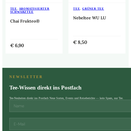
TEE
,
AROMATISIERTER
TEE
,
GRÜNER TEE
SCHWARZTEE
Nebeltee WU LU
Chai Frukteo®
€
8,50
€
6,90
NEWSLETTER
Tee-Wissen direkt ins Postfach
Tee-Neuheiten direkt ins Postfach Neue Sorten, Events und Reiseberichte — kein Spam, nur Tee.