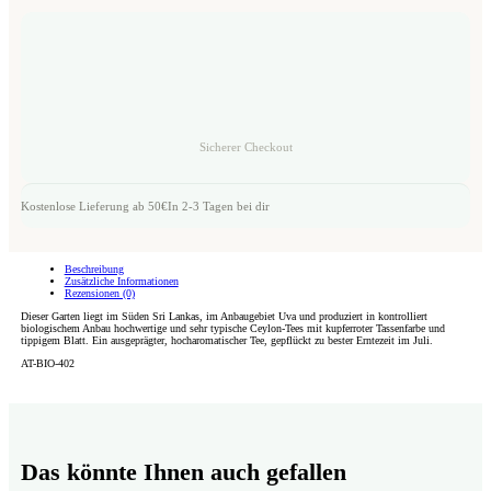
Sicherer Checkout
Kostenlose Lieferung ab 50€
In 2-3 Tagen bei dir
Beschreibung
Zusätzliche Informationen
Rezensionen (0)
Dieser Garten liegt im Süden Sri Lankas, im Anbaugebiet Uva und produziert in kontrolliert
biologischem Anbau hochwertige und sehr typische Ceylon-Tees mit kupferroter Tassenfarbe und
tippigem Blatt. Ein ausgeprägter, hocharomatischer Tee, gepflückt zu bester Erntezeit im Juli.
AT-BIO-402
Das könnte Ihnen auch gefallen