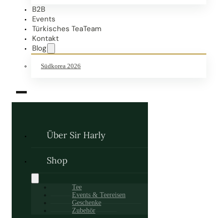
B2B
Events
Türkisches TeaTeam
Kontakt
Blog
Südkorea 2026
Über Sir Harly
Shop
Tee
Events & Teereisen
Geschenke
Zubehör