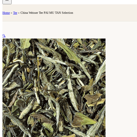
Home
»
Tee
»
China Weisser Tee PAI MU TAN Selection
🔍