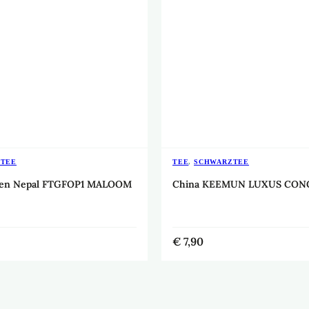
ZTEE
TEE
,
SCHWARZTEE
lden Nepal FTGFOP1 MALOOM
China KEEMUN LUXUS CO
€
7,90