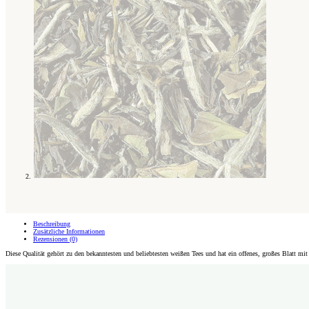
Beschreibung
Zusätzliche Informationen
Rezensionen (0)
Diese Qualität gehört zu den bekanntesten und beliebtesten weißen Tees und hat ein offenes, großes Blatt m