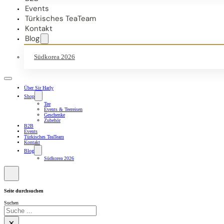
Events
Türkisches TeaTeam
Kontakt
Blog
Südkorea 2026
Über Sir Harly
Shop
Tee
Events & Teereisen
Geschenke
Zubehör
B2B
Events
Türkisches TeaTeam
Kontakt
Blog
Südkorea 2026
Seite durchsuchen
Suchen
×