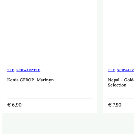
TEE
,
SCHWARZTEE
TEE
,
SCHWAR
Kenia GFBOP1 Marinyn
Nepal – Go
Selection
€
6,90
€
7,90