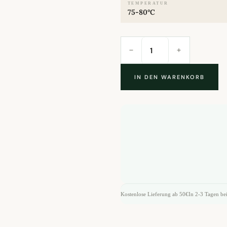
TEMPERATUR
75-80°C
China
Weisser
Tee
PAI
MU
TAN
Selection
IN DEN WARENKORB
Menge
Kostenlose Lieferung ab 50€
In 2-3 Tagen bei