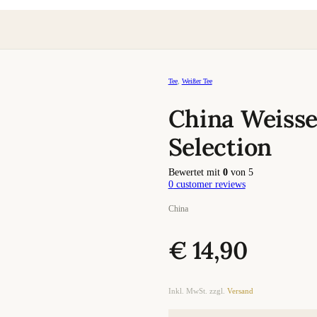
Tee
,
Weißer Tee
China Weiss
Selection
Bewertet mit
0
von 5
0
customer reviews
China
€
14,90
Inkl. MwSt. zzgl.
Versand