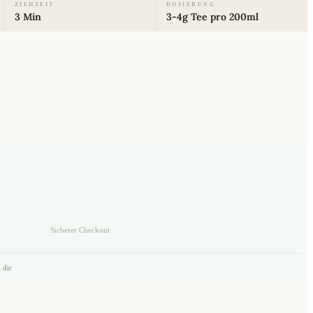
ZIEHZEIT
DOSIERUNG
3 Min
3-4g Tee pro 200ml
Sicherer Checkout
 dir