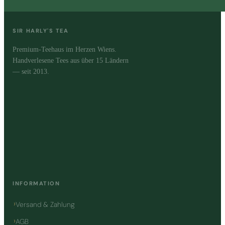
SIR HARLY'S TEA
Premium-Teehaus im Herzen Wiens.
Handverlesene Tees aus über 15 Ländern
— seit 2013.
INFORMATION
Versand & Zahlung
AGB