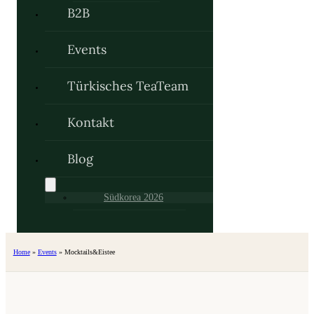
B2B
Events
Türkisches TeaTeam
Kontakt
Blog
Südkorea 2026
Home
»
Events
»
Mocktails&Eistee