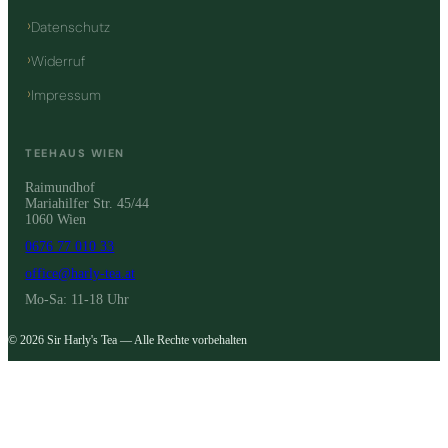
Datenschutz
Widerruf
Impressum
TEEHAUS WIEN
Raimundhof
Mariahilfer Str. 45/44
1060 Wien
0676 77 010 33
office@harly-tea.at
Mo-Sa: 11-18 Uhr
© 2026 Sir Harly's Tea — Alle Rechte vorbehalten