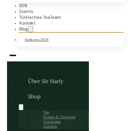
B2B
Events
Türkisches TeaTeam
Kontakt
Blog
Südkorea 2026
Über Sir Harly
Shop
Tee
Events & Teereisen
Geschenke
Zubehör