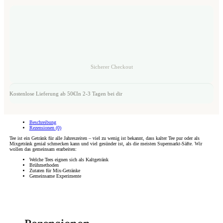
Sicherer Checkout
Kostenlose Lieferung ab 50€
In 2-3 Tagen bei dir
Beschreibung
Rezensionen (0)
Tee ist ein Getränk für alle Jahreszeiten – viel zu wenig ist bekannt, dass kalter Tee pur oder als
Mixgetränk genial schmecken kann und viel gesünder ist, als die meisten Supermarkt-Säfte. Wir
wollen das gemeinsam erarbeiten:
Welche Tees eignen sich als Kaltgetränk
Brühmethoden
Zutaten für Mix-Getränke
Gemeinsame Experimente