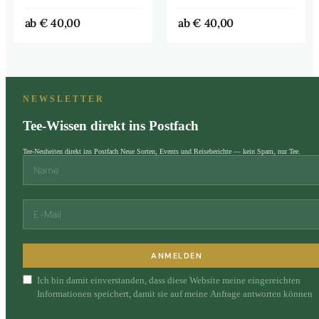
ab
€
40,00
ab
€
40,00
NEWSLETTER
Tee-Wissen direkt ins Postfach
Tee-Neuheiten direkt ins Postfach Neue Sorten, Events und Reiseberichte — kein Spam, nur Tee.
ANMELDEN
Ich bin damit einverstanden, dass diese Website meine eingereichten
Informationen speichert, damit sie auf meine Anfrage antworten können