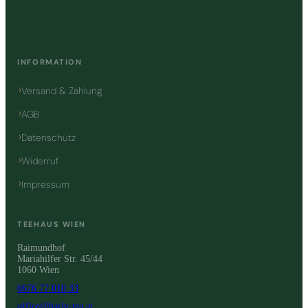
INFORMATION
Versand & Zahlung
AGB
Datenschutz
Widerruf
Impressum
TEEHAUS WIEN
Raimundhof
Mariahilfer Str. 45/44
1060 Wien
0676 77 010 33
office@harly-tea.at