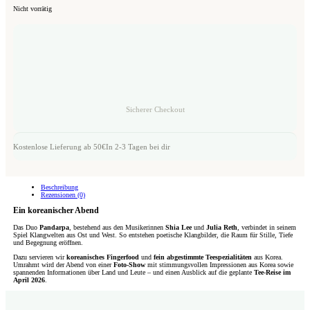
Nicht vorrätig
Sicherer Checkout
Kostenlose Lieferung ab 50€
In 2-3 Tagen bei dir
Beschreibung
Rezensionen (0)
Ein koreanischer Abend
Das Duo
Pandarpa
, bestehend aus den Musikerinnen
Shia Lee
und
Julia Reth
, verbindet in seinem
Spiel Klangwelten aus Ost und West. So entstehen poetische Klangbilder, die Raum für Stille, Tiefe
und Begegnung eröffnen.
Dazu servieren wir
koreanisches Fingerfood
und
fein abgestimmte Teespezialitäten
aus Korea.
Umrahmt wird der Abend von einer
Foto-Show
mit stimmungsvollen Impressionen aus Korea sowie
spannenden Informationen über Land und Leute – und einen Ausblick auf die geplante
Tee-Reise im
April 2026
.