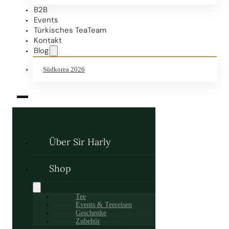
B2B
Events
Türkisches TeaTeam
Kontakt
Blog
Südkorea 2026
Über Sir Harly
Shop
Tee
Events & Teereisen
Geschenke
Zubehör