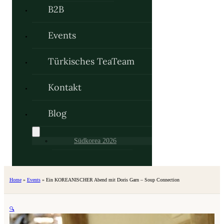
B2B
Events
Türkisches TeaTeam
Kontakt
Blog
Südkorea 2026
Home
»
Events
»
Ein KOREANISCHER Abend mit Doris Garn – Soup Connection
🔍