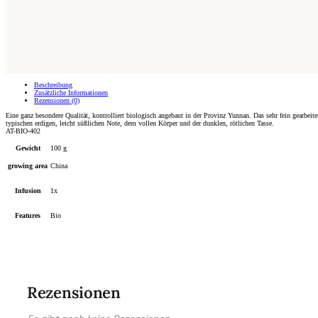
Beschreibung
Zusätzliche Informationen
Rezensionen (0)
Eine ganz besondere Qualität, kontrolliert biologisch angebaut in der Provinz Yunnan. Das sehr fein gearbei
typischen erdigen, leicht süßlichen Note, dem vollen Körper und der dunklen, rötlichen Tasse.
AT-BIO-402
Gewicht
100 g
growing area
China
Infusion
1x
Features
Bio
Rezensionen