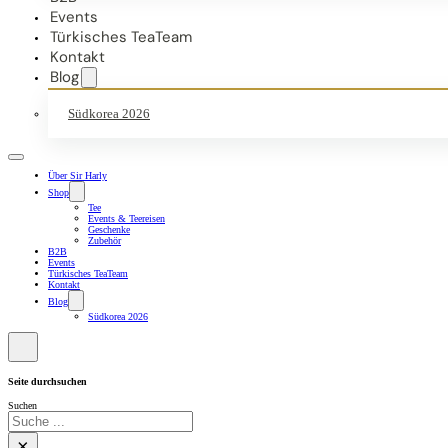
Events
Türkisches TeaTeam
Kontakt
Blog
Südkorea 2026
Über Sir Harly
Shop
Tee
Events & Teereisen
Geschenke
Zubehör
B2B
Events
Türkisches TeaTeam
Kontakt
Blog
Südkorea 2026
Seite durchsuchen
Suchen
×