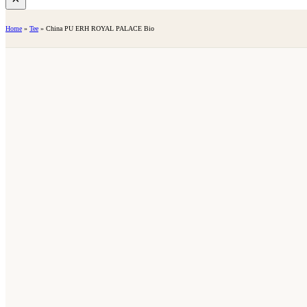
Home
»
Tee
»
China PU ERH ROYAL PALACE Bio