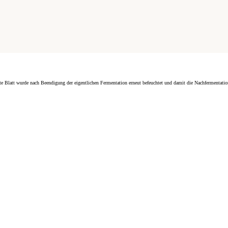
tete Blatt wurde nach Beendigung der eigentlichen Fermentation erneut befeuchtet und damit die Nachfermentatio