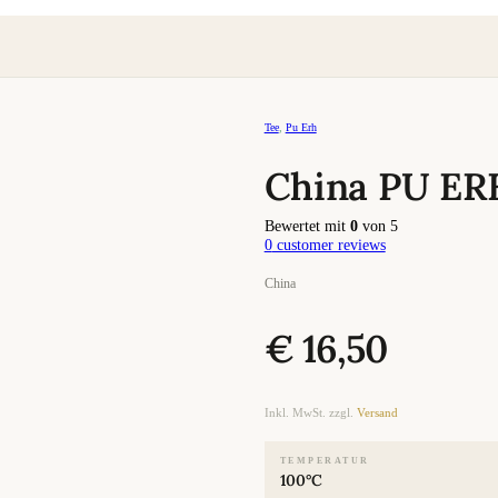
Tee
,
Pu Erh
China PU ER
Bewertet mit
0
von 5
0
customer reviews
China
€
16,50
Inkl. MwSt. zzgl.
Versand
TEMPERATUR
100°C