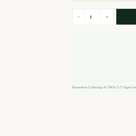
China
PU
ERH
ROYAL
PALACE
Bio
Menge
Kostenlose Lieferung ab 50€
In 2-3 Tagen bei