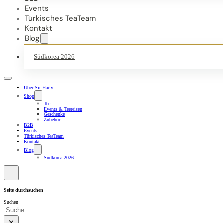
Events
Türkisches TeaTeam
Kontakt
Blog
Südkorea 2026
Über Sir Harly
Shop
Tee
Events & Teereisen
Geschenke
Zubehör
B2B
Events
Türkisches TeaTeam
Kontakt
Blog
Südkorea 2026
Seite durchsuchen
Suchen
×